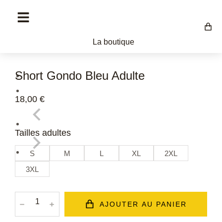
La boutique
Short Gondo Bleu Adulte
18,00
€
Tailles adultes
S
M
L
XL
2XL
3XL
﹣
﹢
AJOUTER AU PANIER