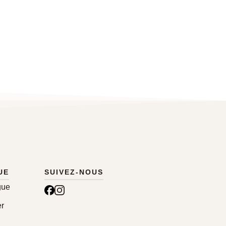
13,00
€
UE
SUIVEZ-NOUS
gue
r