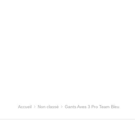
Accueil
Non classé
Gants Aves 3 Pro Team Bleu
Vous êtes ici :