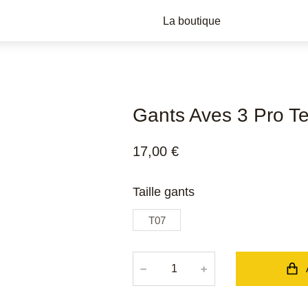
La boutique
Gants Aves 3 Pro T
17,00
€
Taille gants
T07
﹣
﹢