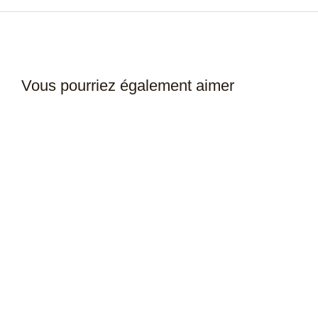
Vous pourriez également aimer
Jambières Kombat Spolf Jaune
Jambières Kombat Spolf Bleu
10,00
€