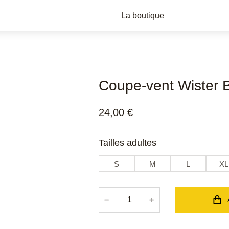
La boutique
Coupe-vent Wister B
24,00
€
Tailles adultes
S
M
L
XL
﹣
﹢