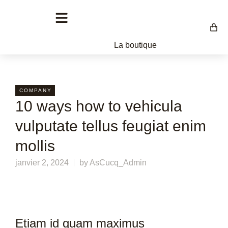
La boutique
COMPANY
10 ways how to vehicula
vulputate tellus feugiat enim
mollis
janvier 2, 2024
by
AsCucq_Admin
Etiam id quam maximus